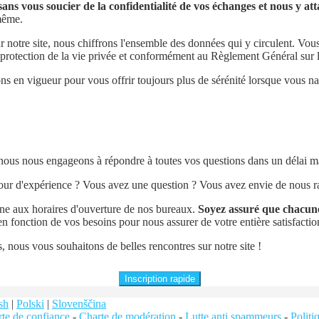
ns vous soucier de la confidentialité de vos échanges et nous y a
-même.
ur notre site, nous chiffrons l'ensemble des données qui y circulent. Vou
la protection de la vie privée et conformément au Règlement Général su
ns en vigueur pour vous offrir toujours plus de sérénité lorsque vous nav
, nous nous engageons à répondre à toutes vos questions dans un délai
tour d'expérience ? Vous avez une question ? Vous avez envie de nous ra
ne aux horaires d'ouverture de nos bureaux.
Soyez assuré que chacune
 fonction de vos besoins pour nous assurer de votre entière satisfactio
us, nous vous souhaitons de belles rencontres sur notre site !
Inscription rapide
sh
|
Polski
|
Slovenščina
te de confiance
-
Charte de modération
-
Lutte anti spammeurs
-
Polit