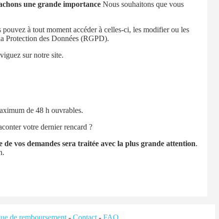
ttachons une grande importance
Nous souhaitons que vous
s pouvez à tout moment accéder à celles-ci, les modifier ou les
r la Protection des Données (RGPD).
iguez sur notre site.
 maximum de 48 h ouvrables.
conter votre dernier rencard ?
 de vos demandes sera traitée avec la plus grande attention
.
n.
ique de remboursement
-
Contact
-
FAQ